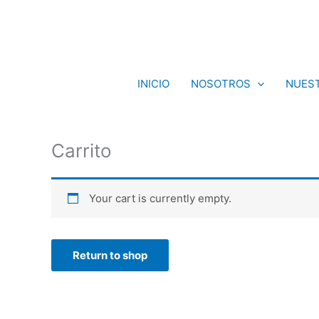
Skip
to
content
INICIO
NOSOTROS
NUEST
Carrito
Your cart is currently empty.
Return to shop